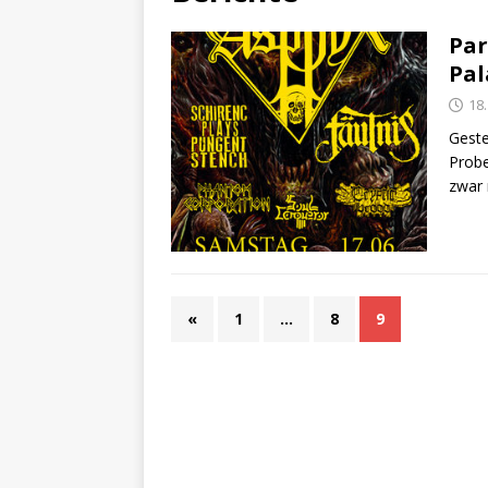
Par
Pa
18.
Geste
Probe
zwar 
«
1
…
8
9