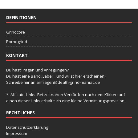
DEFINITIONEN
Grindcore
Pornogrind
KONTAKT
Du hast Fragen und Anregungen?
Du hast eine Band, Label... und willst hier erscheinen?
Schreibe mir an
anfragen@death-grind-maniac.de
*=Affiliate-Links: Bei zeitnahen Verkäufen nach dem Klicken auf
einen dieser Links erhalte ich eine kleine Vermittlungsprovision.
RECHTLICHES
Datenschutzerklärung
Impressum