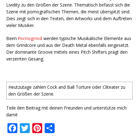
Lividity zu den Größen der Szene. Thematisch befasst sich die
Szene mit pornografischen Themen, die meist überspitzt sind.
Dies zeigt sich in den Texten, den Artworks und dem Auftreten
vieler Musiker.
Beim
Pornogrind
werden typische Musikalische Elemente aus
dem Grindcore und aus der Death Metal ebenfalls eingesetzt.
Der dominante Groove mittels eines Pitch Shifters prägt den
verzerrten Gesang.
Heutzutage zählen Cock and Ball Torture oder Cliteater zu
den Größen der Szene.
Teile den Beitrag mit deinen Freunden und unterstütze mich
damit
F
T
Pi
T
a
w
n
ei