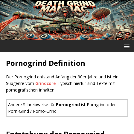
Pornogrind Definition
Der Pornogrind entstand Anfang der 90er Jahre und ist ein
Subgenre vom
Grindcore
. Typisch hierfür sind Texte mit
pornografischen Inhalten.
Andere Schreibweise für
Pornogrind
ist Porngrind oder
Porn-Grind / Porno-Grind.
Entstehung des Pornogrind