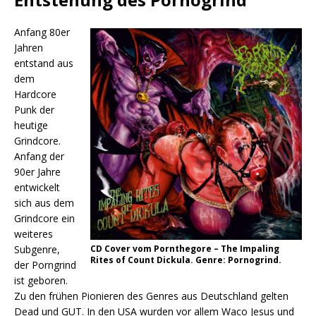
Anfang 80er
Jahren
entstand aus
dem
Hardcore
Punk der
heutige
Grindcore.
Anfang der
90er Jahre
entwickelt
sich aus dem
Grindcore ein
weiteres
Subgenre,
CD Cover vom Pornthegore – The Impaling
Rites of Count Dickula. Genre: Pornogrind.
der Porngrind
ist geboren.
Zu den frühen Pionieren des Genres aus Deutschland gelten
Dead und GUT. In den USA wurden vor allem Waco Jesus und