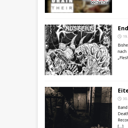
End
19
Bishe
nach 
„Fle
Eit
30.
Band 
Death
Recor
[…]