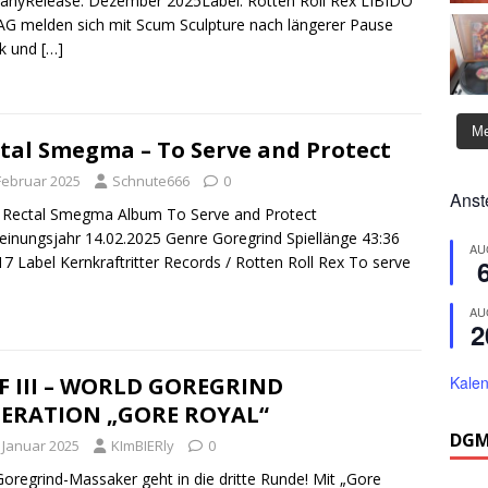
nyRelease: Dezember 2025Label: Rotten Roll Rex LIBIDO
G melden sich mit Scum Sculpture nach längerer Pause
ck und
[…]
Me
tal Smegma – To Serve and Protect
 Februar 2025
Schnute666
0
Anst
 Rectal Smegma Album To Serve and Protect
einungsjahr 14.02.2025 Genre Goregrind Spiellänge 43:36
AU
 17 Label Kernkraftritter Records / Rotten Roll Rex To serve
AU
2
Kalen
 III – WORLD GOREGRIND
DERATION „GORE ROYAL“
DGM
. Januar 2025
KImBIERly
0
oregrind-Massaker geht in die dritte Runde! Mit „Gore