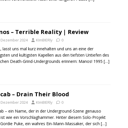
os – Terrible Reality | Review
. Dezember 2024
KImBIERly
0
, lasst uns mal kurz innehalten und uns an eine der
gsten und kultigsten Kapellen aus den tiefsten Untiefen des
chen Death-Grind-Undergrounds erinnern: Manos! 1995
[…]
cab – Drain Their Blood
. Dezember 2024
KImBIERly
0
b – ein Name, der in der Underground-Szene genauso
l ist wie ein Vorschlaghammer. Hinter diesem Solo-Projekt
 Gordie Puke, ein wahres Ein-Mann-Massaker, der sich
[…]