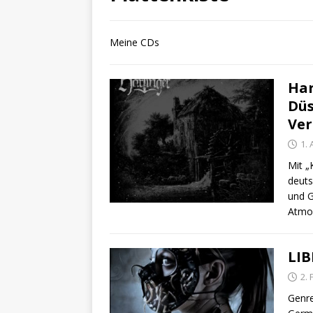
Meine CDs
Har
Düs
Ver
1. 
Mit „
deuts
und G
Atmo
LIB
2.
Genre