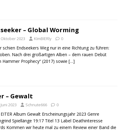
seeker – Global Worming
. Oktober 2023
KImBIERly
0
r schien Endseekers Weg nur in eine Richtung zu führen:
oben. Nach drei großartigen Alben – dem rauen Debüt
sh Hammer Prophecy“ (2017) sowie
[…]
er – Gewalt
 Juni 2023
Schnute666
0
EITER Album Gewalt Erscheinungsjahr 2023 Genre
grind Spiellänge 19:17 Titel 13 Label Deathinteresse
ds Kommen wir heute mal zu einem Review einer Band die