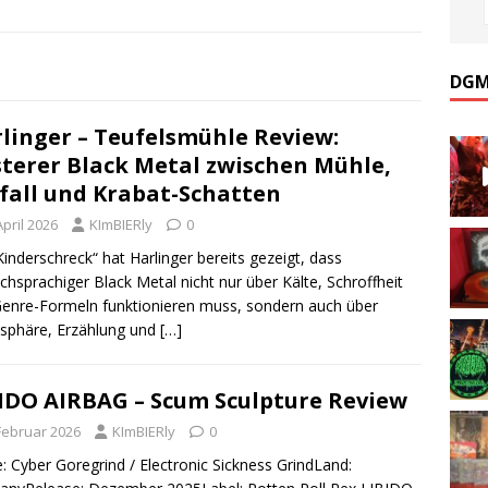
DGM
linger – Teufelsmühle Review:
terer Black Metal zwischen Mühle,
fall und Krabat-Schatten
April 2026
KImBIERly
0
Kinderschreck“ hat Harlinger bereits gezeigt, dass
chsprachiger Black Metal nicht nur über Kälte, Schroffheit
enre-Formeln funktionieren muss, sondern auch über
sphäre, Erzählung und
[…]
IDO AIRBAG – Scum Sculpture Review
 Februar 2026
KImBIERly
0
: Cyber Goregrind / Electronic Sickness GrindLand: