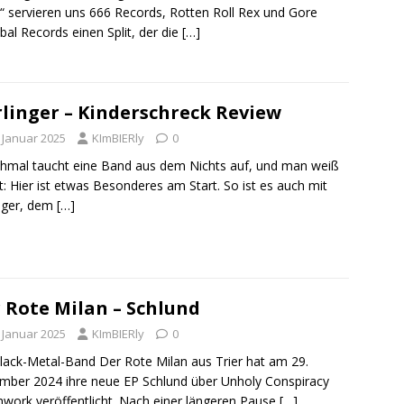
“ servieren uns 666 Records, Rotten Roll Rex und Gore
bal Records einen Split, der die
[…]
linger – Kinderschreck Review
. Januar 2025
KImBIERly
0
mal taucht eine Band aus dem Nichts auf, und man weiß
t: Hier ist etwas Besonderes am Start. So ist es auch mit
nger, dem
[…]
 Rote Milan – Schlund
. Januar 2025
KImBIERly
0
lack-Metal-Band Der Rote Milan aus Trier hat am 29.
ber 2024 ihre neue EP Schlund über Unholy Conspiracy
work veröffentlicht. Nach einer längeren Pause
[…]