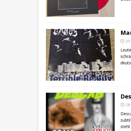
Man
29
Leute
schrä
deuts
Des
28
Desca
subti
steht