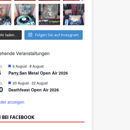
Folgen Sie auf Instagram
hr laden...
ehende Veranstaltungen
H
6 August
-
8 August
G.
6
e
Party.San Metal Open Air 2026
r
v
H
20 August
-
22 August
G.
o
0
e
r
Deathfeast Open Air 2026
r
g
v
e
o
der anzeigen
h
r
o
g
b
e
 BEI FACEBOOK
e
h
n
o
b