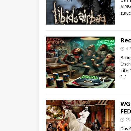
Germa
AIRBA
zurü
Rec
4.
Band
Ersch
Titel
[…]
WGF
FE
25
Das G