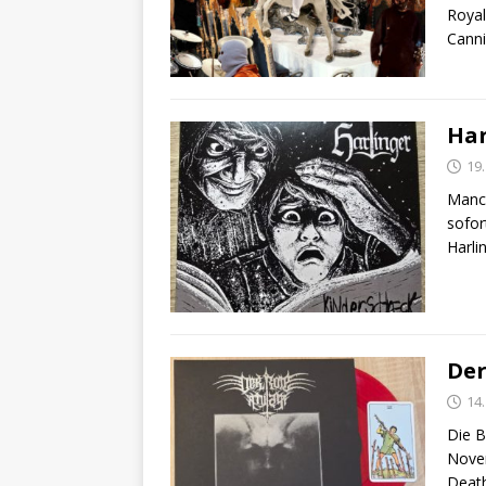
Royal
Canni
Har
19
Manch
sofor
Harli
Der
14
Die B
Novem
Death