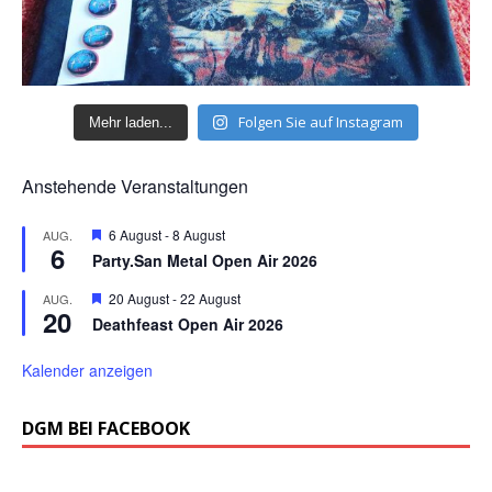
Folgen Sie auf Instagram
Mehr laden...
Anstehende Veranstaltungen
H
6 August
-
8 August
AUG.
6
e
Party.San Metal Open Air 2026
r
v
H
20 August
-
22 August
AUG.
o
20
e
r
Deathfeast Open Air 2026
r
g
v
e
o
Kalender anzeigen
h
r
o
g
b
e
DGM BEI FACEBOOK
e
h
n
o
b
e