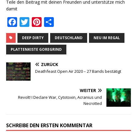
Teile den Beitrag mit deinen Freunden und unterstütze mich
damit
F
T
Pi
T
a
w
n
ei
c
it
te
le
DEEP DIRTY
DEUTSCHLAND
NEU IM REGAL
e
te
r
n
PLATTENKISTE GOREGRIND
b
r
e
ZURÜCK
o
st
Deathfeast Open Air 2020 – 27 Bands bestätigt
o
k
WEITER
Revolt! I Declare War, Cytotoxin, Acranius und
Necrotted
SCHREIBE DEN ERSTEN KOMMENTAR