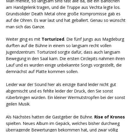
Man merkte, so langsam sind fast alle da, die ein Bändchen
am Handgelenk tragen, und die Truppe aus Vechta legte los.
Grundsolider Death Metal ohne große Kompromisse gab es
auf die Ohren. Es war laut und hat geballert. Genau so wünscht
man sich das Ganze.
Weiter ging es mit
Torturized
. Die fünf Jungs aus Magdeburg
durften auf die Bühne in einem so langsam recht vollen
Jugendzentrum. Torturized sorgte dafür, dass auch langsam
Bewegung in den Saal kam. Die ersten Circlepits nahmen ihren
Lauf und es wurden einige unbekannte Songs vorgestellt, die
demnächst auf Platte kommen sollen.
Leider war der Sound hier als einzige Band leider nicht gut
abgemischt und es fehlte leider der Druck, den Sie sonst
rüberbringen würden. Ein kleiner Wermutstropfen bei der sonst
geilen Musik.
Als Nächstes hatten die Gastgeber die Bühne.
Rise of Kronos
spielten. Neues Album im Gepäck, welches bisher durchweg
überragende Bewertungen bekommen hat, und zwar völlig