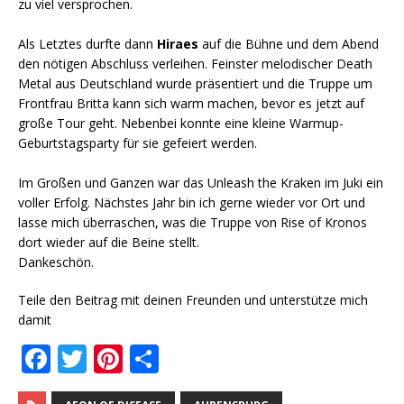
zu viel versprochen.
Als Letztes durfte dann
Hiraes
auf die Bühne und dem Abend
den nötigen Abschluss verleihen. Feinster melodischer Death
Metal aus Deutschland wurde präsentiert und die Truppe um
Frontfrau Britta kann sich warm machen, bevor es jetzt auf
große Tour geht. Nebenbei konnte eine kleine Warmup-
Geburtstagsparty für sie gefeiert werden.
Im Großen und Ganzen war das Unleash the Kraken im Juki ein
voller Erfolg. Nächstes Jahr bin ich gerne wieder vor Ort und
lasse mich überraschen, was die Truppe von Rise of Kronos
dort wieder auf die Beine stellt.
Dankeschön.
Teile den Beitrag mit deinen Freunden und unterstütze mich
damit
F
T
Pi
T
a
w
n
ei