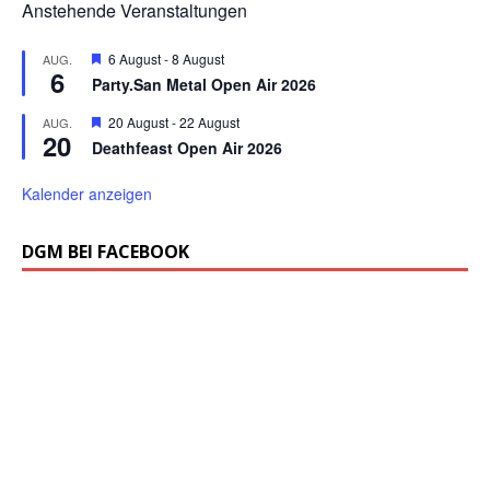
Anstehende Veranstaltungen
H
6 August
-
8 August
AUG.
6
e
Party.San Metal Open Air 2026
r
v
H
20 August
-
22 August
AUG.
o
20
e
r
Deathfeast Open Air 2026
r
g
v
e
o
Kalender anzeigen
h
r
o
g
b
e
DGM BEI FACEBOOK
e
h
n
o
b
e
n