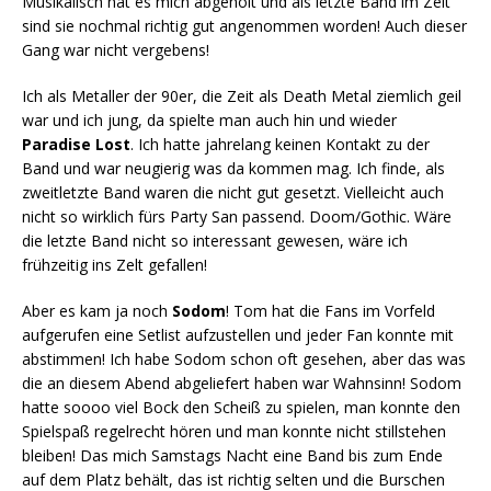
Musikalisch hat es mich abgeholt und als letzte Band im Zelt
sind sie nochmal richtig gut angenommen worden! Auch dieser
Gang war nicht vergebens!
Ich als Metaller der 90er, die Zeit als Death Metal ziemlich geil
war und ich jung, da spielte man auch hin und wieder
Paradise Lost
. Ich hatte jahrelang keinen Kontakt zu der
Band und war neugierig was da kommen mag. Ich finde, als
zweitletzte Band waren die nicht gut gesetzt. Vielleicht auch
nicht so wirklich fürs Party San passend. Doom/Gothic. Wäre
die letzte Band nicht so interessant gewesen, wäre ich
frühzeitig ins Zelt gefallen!
Aber es kam ja noch
Sodom
! Tom hat die Fans im Vorfeld
aufgerufen eine Setlist aufzustellen und jeder Fan konnte mit
abstimmen! Ich habe Sodom schon oft gesehen, aber das was
die an diesem Abend abgeliefert haben war Wahnsinn! Sodom
hatte soooo viel Bock den Scheiß zu spielen, man konnte den
Spielspaß regelrecht hören und man konnte nicht stillstehen
bleiben! Das mich Samstags Nacht eine Band bis zum Ende
auf dem Platz behält, das ist richtig selten und die Burschen