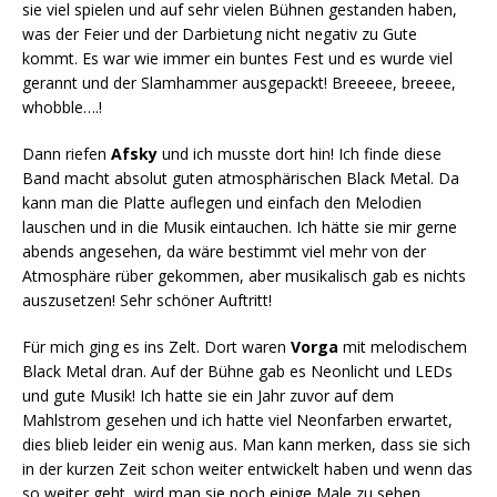
sie viel spielen und auf sehr vielen Bühnen gestanden haben,
was der Feier und der Darbietung nicht negativ zu Gute
kommt. Es war wie immer ein buntes Fest und es wurde viel
gerannt und der Slamhammer ausgepackt! Breeeee, breeee,
whobble….!
Dann riefen
Afsky
und ich musste dort hin! Ich finde diese
Band macht absolut guten atmosphärischen Black Metal. Da
kann man die Platte auflegen und einfach den Melodien
lauschen und in die Musik eintauchen. Ich hätte sie mir gerne
abends angesehen, da wäre bestimmt viel mehr von der
Atmosphäre rüber gekommen, aber musikalisch gab es nichts
auszusetzen! Sehr schöner Auftritt!
Für mich ging es ins Zelt. Dort waren
Vorga
mit melodischem
Black Metal dran. Auf der Bühne gab es Neonlicht und LEDs
und gute Musik! Ich hatte sie ein Jahr zuvor auf dem
Mahlstrom gesehen und ich hatte viel Neonfarben erwartet,
dies blieb leider ein wenig aus. Man kann merken, dass sie sich
in der kurzen Zeit schon weiter entwickelt haben und wenn das
so weiter geht, wird man sie noch einige Male zu sehen