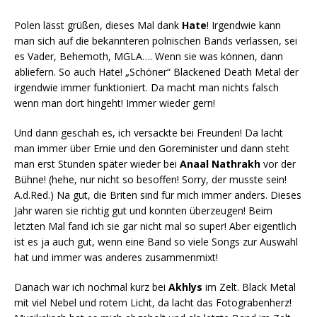
Polen lässt grüßen, dieses Mal dank
Hate
! Irgendwie kann
man sich auf die bekannteren polnischen Bands verlassen, sei
es Vader, Behemoth, MGLA…. Wenn sie was können, dann
abliefern. So auch Hate! „Schöner“ Blackened Death Metal der
irgendwie immer funktioniert. Da macht man nichts falsch
wenn man dort hingeht! Immer wieder gern!
Und dann geschah es, ich versackte bei Freunden! Da lacht
man immer über Ernie und den Goreminister und dann steht
man erst Stunden später wieder bei
Anaal Nathrakh
vor der
Bühne! (hehe, nur nicht so besoffen! Sorry, der musste sein!
A.d.Red.) Na gut, die Briten sind für mich immer anders. Dieses
Jahr waren sie richtig gut und konnten überzeugen! Beim
letzten Mal fand ich sie gar nicht mal so super! Aber eigentlich
ist es ja auch gut, wenn eine Band so viele Songs zur Auswahl
hat und immer was anderes zusammenmixt!
Danach war ich nochmal kurz bei
Akhlys
im Zelt. Black Metal
mit viel Nebel und rotem Licht, da lacht das Fotograbenherz!