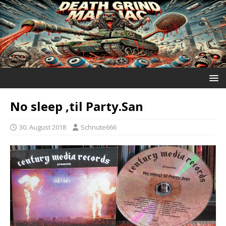
No sleep ‚til Party.San
30. August 2018
Schnute666