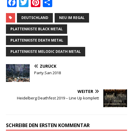
F
T
Pi
T
a
w
n
ei
c
it
te
le
DEUTSCHLAND
NEU IM REGAL
e
te
r
n
PLATTENKISTE BLACK METAL
b
r
e
PLATTENKISTE DEATH METAL
o
st
PLATTENKISTE MELODIC DEATH METAL
o
k
ZURÜCK
Party.San 2018
WEITER
Heidelberg Deathfest 2019 – Line Up komplett
SCHREIBE DEN ERSTEN KOMMENTAR