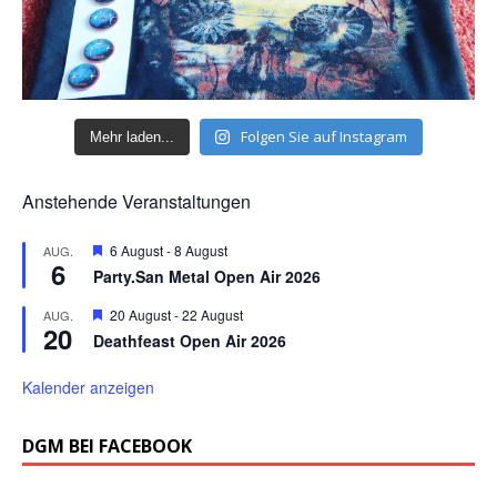
Folgen Sie auf Instagram
Mehr laden...
Anstehende Veranstaltungen
H
6 August
-
8 August
AUG.
6
e
Party.San Metal Open Air 2026
r
v
H
20 August
-
22 August
AUG.
o
20
e
r
Deathfeast Open Air 2026
r
g
v
e
o
Kalender anzeigen
h
r
o
g
b
e
DGM BEI FACEBOOK
e
h
n
o
b