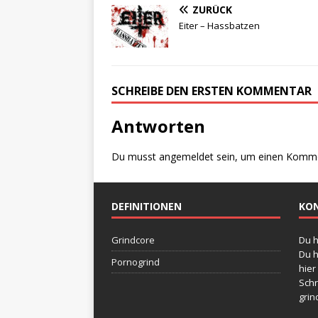
b
r
e
ZURÜCK
o
st
Eiter – Hassbatzen
o
k
SCHREIBE DEN ERSTEN KOMMENTAR
Antworten
Du musst
angemeldet
sein, um einen Komm
DEFINITIONEN
KO
Grindcore
Du h
Du h
Pornogrind
hier
Schr
grin