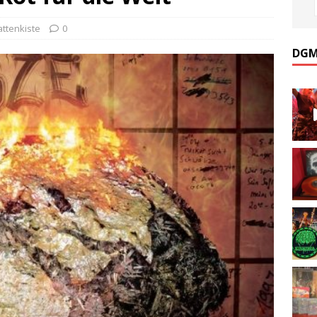
attenkiste
0
DGM