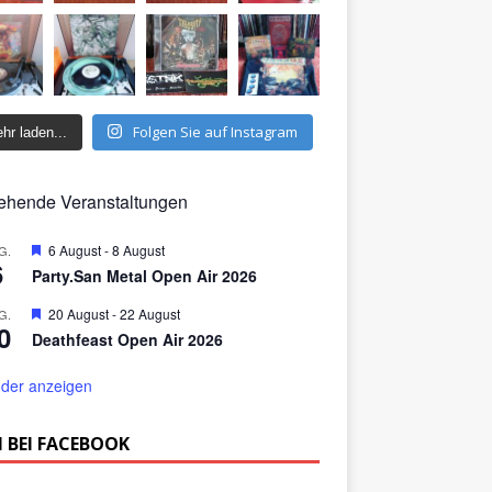
Folgen Sie auf Instagram
hr laden...
ehende Veranstaltungen
H
6 August
-
8 August
G.
6
e
Party.San Metal Open Air 2026
r
v
H
20 August
-
22 August
G.
o
0
e
r
Deathfeast Open Air 2026
r
g
v
e
o
der anzeigen
h
r
o
g
b
e
 BEI FACEBOOK
e
h
n
o
b