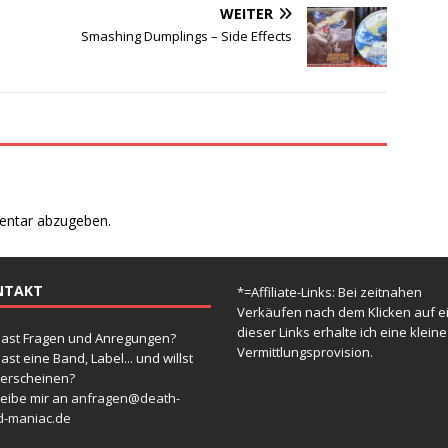
WEITER
Smashing Dumplings ‎– Side Effects
entar abzugeben.
NTAKT
*=Affiliate-Links: Bei zeitnahen
Verkäufen nach dem Klicken auf e
dieser Links erhalte ich eine kleine
ast Fragen und Anregungen?
Vermittlungsprovision.
ast eine Band, Label... und willst
 erscheinen?
eibe mir an
anfragen@death-
d-maniac.de