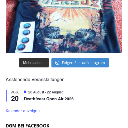
Folgen Sie auf Instagram
Mehr laden...
Anstehende Veranstaltungen
H
20 August
-
22 August
AUG.
20
e
Deathfeast Open Air 2026
r
v
o
Kalender anzeigen
r
g
e
DGM BEI FACEBOOK