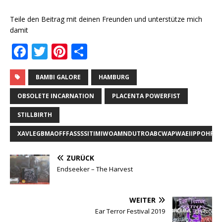
Teile den Beitrag mit deinen Freunden und unterstütze mich
damit
F
T
Pi
T
a
w
n
ei
c
it
te
le
BAMBI GALORE
HAMBURG
e
te
r
n
OBSOLETE INCARNATION
PLACENTA POWERFIST
b
r
e
STILLBIRTH
o
st
XAVLEGBMAOFFFASSSSITIMIWOAMNDUTROABCWAPWAEIIPPOHFFF
o
k
ZURÜCK
Endseeker ‎– The Harvest
WEITER
Ear Terror Festival 2019