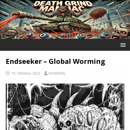
Endseeker – Global Worming
19. Oktober 2023
KImBIERly