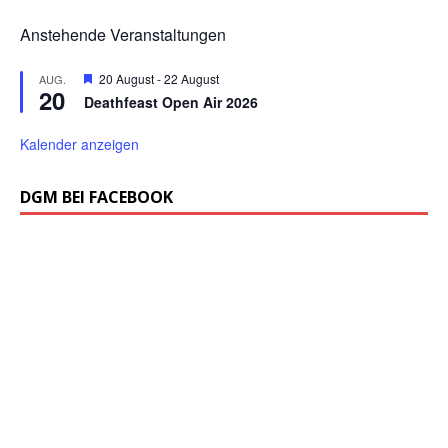
Anstehende Veranstaltungen
H
20 August
-
22 August
AUG.
20
e
Deathfeast Open Air 2026
r
v
o
Kalender anzeigen
r
g
e
DGM BEI FACEBOOK
h
o
b
e
n