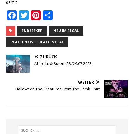
damit
F
T
Pi
T
a
w
n
ei
c
it
te
le
ENDSEEKER
NEU IM REGAL
e
te
r
n
PLATTENKISTE DEATH METAL
b
r
e
ZURÜCK
o
st
Afdreiht & Buten (28./29.07.2023)
o
k
WEITER
Halloween The Creatures From The Tomb Shirt