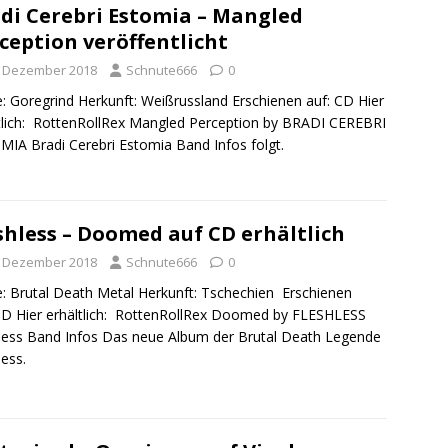
di Cerebri Estomia – Mangled
ception veröffentlicht
. Dezember 2018
Schnute666
0
: Goregrind Herkunft: Weißrussland Erschienen auf: CD Hier
tlich: RottenRollRex Mangled Perception by BRADI CEREBRI
IA Bradi Cerebri Estomia Band Infos folgt.
shless – Doomed auf CD erhältlich
. Dezember 2018
Schnute666
0
: Brutal Death Metal Herkunft: Tschechien Erschienen
CD Hier erhältlich: RottenRollRex Doomed by FLESHLESS
less Band Infos Das neue Album der Brutal Death Legende
less.