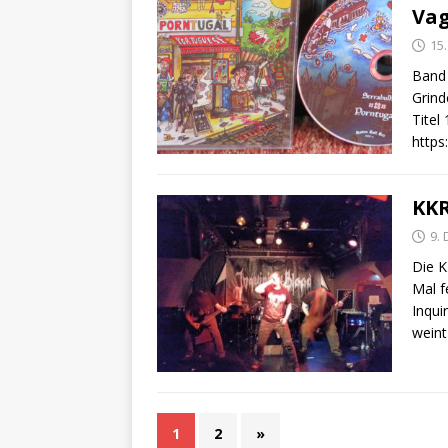
Vag
15
Band 
Grind
Titel
https
KKR
9.
Die K
Mal f
Inqui
wein
1
2
»