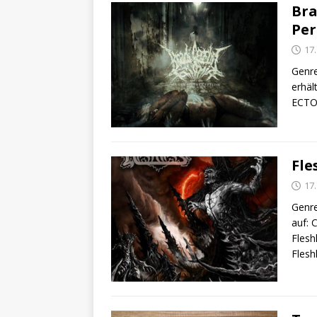
Bra
Per
17
Genre
erhäl
ECTOM
Fle
17
Genre
auf: 
Flesh
Flesh