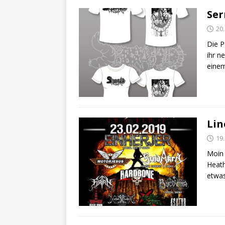
Ser
20
Die P
ihr n
einem
Lin
19
Moin
Heath
etwas