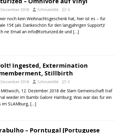
turized – Omnivore auf Vinyl
. Dezember 2018
Schnute666
0
wer noch kein Weihnachtsgeschenk hat, hier ist es – für
le 15€ (als Dankeschön für den langjährigen Support)!
ch ne Email an info@torturized.de und
[…]
olt! Ingested, Extermination
memberment, Stillbirth
. Dezember 2018
Schnute666
0
t Mittwoch, 12. Dezember 2018 die Slam Gemeinschaft traf
mal wieder im Bambi Galore Hamburg. Was war das für ein
ss im SLAMburg,
[…]
rabulho ‎– Porntugal [Portuguese