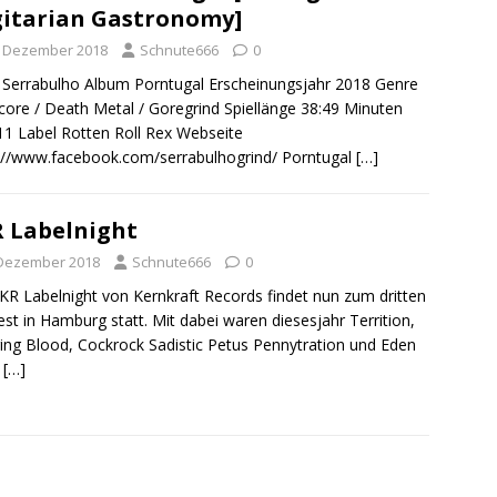
itarian Gastronomy]
. Dezember 2018
Schnute666
0
Serrabulho Album Porntugal Erscheinungsjahr 2018 Genre
core / Death Metal / Goregrind Spiellänge 38:49 Minuten
 11 Label Rotten Roll Rex Webseite
://www.facebook.com/serrabulhogrind/ Porntugal
[…]
 Labelnight
 Dezember 2018
Schnute666
0
KR Labelnight von Kernkraft Records findet nun zum dritten
est in Hamburg statt. Mit dabei waren diesesjahr Territion,
ring Blood, Cockrock Sadistic Petus Pennytration und Eden
t
[…]