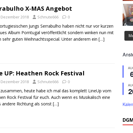
rabulho X-MAS Angebot
. Dezember 2018
Schnute666
0
ortugiesischen Jungs Serrabulho haben nicht nur vor kurzen
eues Album Porntugal veröffentlicht sondern winken nun mit
Me
 sehr guten Weihnachtsspecial. Unter anderem ein
[…]
Anst
AU
e UP: Heathen Rock Festival
. Dezember 2018
Schnute666
0
AU
2
 zusammen, heute habe ich mal das komplett LineUp vom
en Rock Festival für euch. Auch wenn es Musikalisch eine
 andere Richtung als sonst
[…]
Kalen
DGM