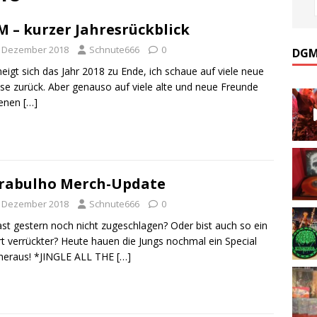
 – kurzer Jahresrückblick
. Dezember 2018
Schnute666
0
DGM
eigt sich das Jahr 2018 zu Ende, ich schaue auf viele neue
se zurück. Aber genauso auf viele alte und neue Freunde
denen
[…]
rabulho Merch-Update
. Dezember 2018
Schnute666
0
st gestern noch nicht zugeschlagen? Oder bist auch so ein
rt verrückter? Heute hauen die Jungs nochmal ein Special
 heraus! *JINGLE ALL THE
[…]