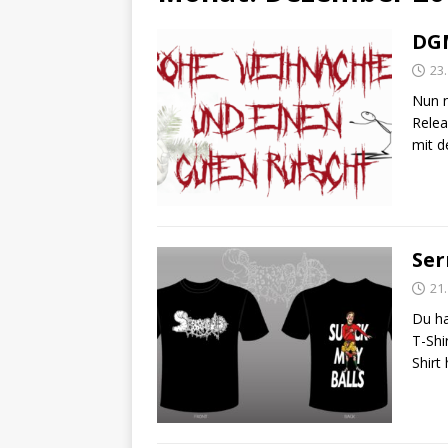
DGM
23
Nun n
Relea
mit 
Ser
21
Du ha
T-Shi
Shirt