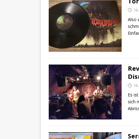
Tor
16
Also 
schma
Einfa
Rev
Dis
16
Es is
sich 
Abri
Ser