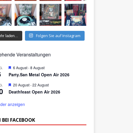
Folgen Sie auf Instagram
hr laden...
ehende Veranstaltungen
H
6 August
-
8 August
G.
6
e
Party.San Metal Open Air 2026
r
v
H
20 August
-
22 August
G.
o
0
e
r
Deathfeast Open Air 2026
r
g
v
e
o
der anzeigen
h
r
o
g
b
e
 BEI FACEBOOK
e
h
n
o
b