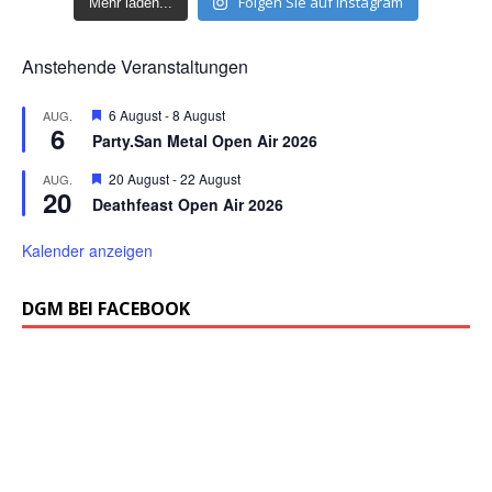
Folgen Sie auf Instagram
Mehr laden...
Anstehende Veranstaltungen
H
6 August
-
8 August
AUG.
6
e
Party.San Metal Open Air 2026
r
v
H
20 August
-
22 August
AUG.
o
20
e
r
Deathfeast Open Air 2026
r
g
v
e
o
Kalender anzeigen
h
r
o
g
b
e
DGM BEI FACEBOOK
e
h
n
o
b
e
n