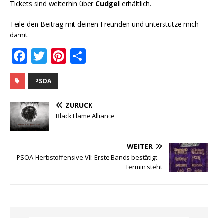
Tickets sind weiterhin über
Cudgel
erhältlich.
Teile den Beitrag mit deinen Freunden und unterstütze mich
damit
F
T
Pi
T
a
w
n
ei
c
it
te
le
PSOA
e
te
r
n
ZURÜCK
b
r
e
Black Flame Alliance
o
st
o
WEITER
PSOA-Herbstoffensive VII: Erste Bands bestätigt –
k
Termin steht