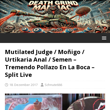
Mutilated Judge / Moñigo /
Urtikaria Anal / Semen ‎–
Tremendo Pollazo En La Boca –
Split Live
18. Dezember 2017
Schnute666