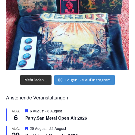
Folgen Sie auf Instagram
Mehr laden...
Anstehende Veranstaltungen
H
6 August
-
8 August
AUG.
6
e
Party.San Metal Open Air 2026
r
v
H
20 August
-
22 August
AUG.
o
20
e
r