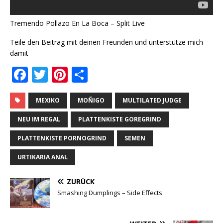
Tremendo Pollazo En La Boca – Split Live
Teile den Beitrag mit deinen Freunden und unterstütze mich
damit
F
T
Pi
T
a
w
n
ei
c
it
te
le
MEXIKO
MOÑIGO
MULTILATED JUDGE
e
te
r
n
NEU IM REGAL
PLATTENKISTE GOREGRIND
b
r
e
PLATTENKISTE PORNOGRIND
SEMEN
o
st
URTIKARIA ANAL
o
k
ZURÜCK
Smashing Dumplings ‎– Side Effects