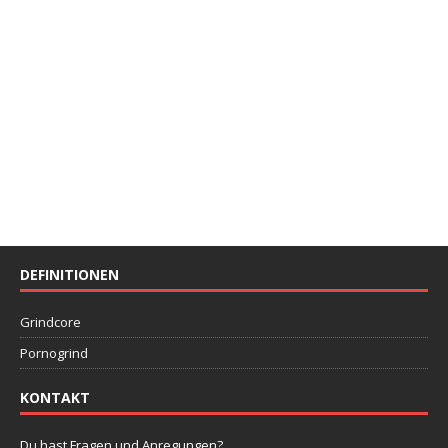
DEFINITIONEN
Grindcore
Pornogrind
KONTAKT
Du hast Fragen und Anregungen?