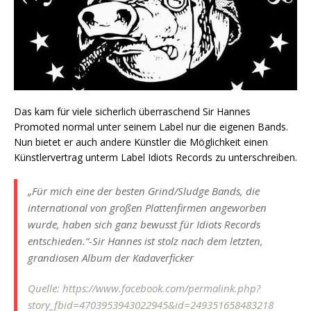
Das kam für viele sicherlich überraschend Sir Hannes
Promoted normal unter seinem Label nur die eigenen Bands.
Nun bietet er auch andere Künstler die Möglichkeit einen
Künstlervertrag unterm Label Idiots Records zu unterschreiben.
„Für mich eine der besten Grind/Sludge Bands, die
international von großen Plattenfirmen angeworben
wurde, haben sich ganz bewusst für Idiots Records
entschieden.“-Sir Hannes ist stolz nach dem letzten,
grandiosen Album der Kadaverficker
Quelle: https://www.facebook.com/permalink.php?
story_fbid=4703953943022945&id=249351658483218