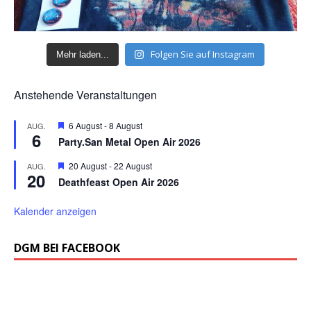
Folgen Sie auf Instagram
Mehr laden...
Anstehende Veranstaltungen
H
6 August
-
8 August
AUG.
6
e
Party.San Metal Open Air 2026
r
v
H
20 August
-
22 August
AUG.
o
20
e
r
Deathfeast Open Air 2026
r
g
v
e
o
Kalender anzeigen
h
r
o
g
b
e
DGM BEI FACEBOOK
e
h
n
o
b
e
n