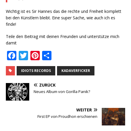
Wichtig ist es Sir Hannes das die rechte und Freiheit komplett
bei den Künstlern bleibt. Eine super Sache, wie auch ich es
finde!
Teile den Beitrag mit deinen Freunden und unterstütze mich
damit
F
T
Pi
T
a
w
n
ei
c
it
te
le
IDIOTS RECORDS
KADAVERFICKER
e
te
r
n
ZURÜCK
b
r
e
Neues Album von Gorilla Panik?
o
st
o
WEITER
First EP von Proudhon erschienen
k