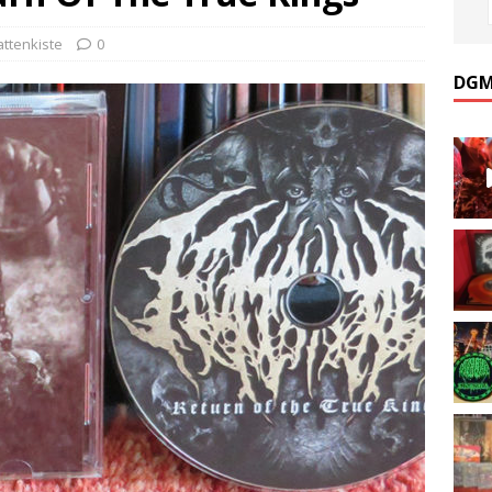
attenkiste
0
DGM