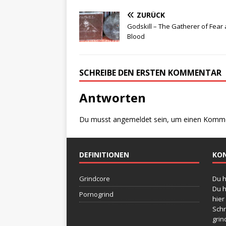
e
te
r
n
ZURÜCK
b
r
e
Godskill ‎– The Gatherer of Fear
Blood
o
st
o
k
SCHREIBE DEN ERSTEN KOMMENTAR
Antworten
Du musst
angemeldet
sein, um einen Komm
DEFINITIONEN
KO
Grindcore
Du h
Du h
Pornogrind
hier
Schr
grin