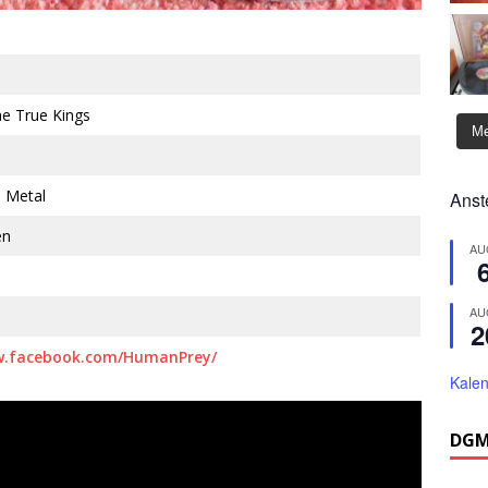
he True Kings
Me
h Metal
Anst
en
AU
AU
2
w.facebook.com/HumanPrey/
Kalen
DGM