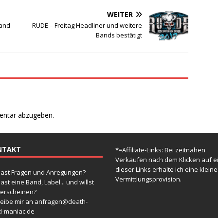
WEITER
 and
RUDE – Freitag Headliner und weitere
Bands bestätigt
entar abzugeben.
NTAKT
*=Affiliate-Links: Bei zeitnahen
Verkäufen nach dem Klicken auf e
dieser Links erhalte ich eine kleine
ast Fragen und Anregungen?
Vermittlungsprovision.
ast eine Band, Label... und willst
 erscheinen?
eibe mir an
anfragen@death-
d-maniac.de