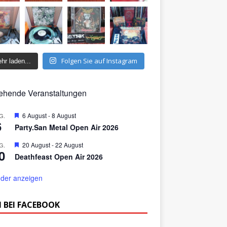
Folgen Sie auf Instagram
hr laden...
ehende Veranstaltungen
H
6 August
-
8 August
G.
6
e
Party.San Metal Open Air 2026
r
v
H
20 August
-
22 August
G.
o
0
e
r
Deathfeast Open Air 2026
r
g
v
e
o
der anzeigen
h
r
o
g
b
e
 BEI FACEBOOK
e
h
n
o
b