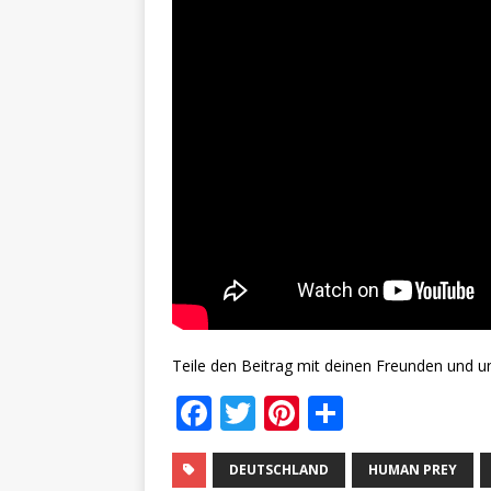
Teile den Beitrag mit deinen Freunden und u
F
T
Pi
T
a
w
n
ei
c
it
te
le
DEUTSCHLAND
HUMAN PREY