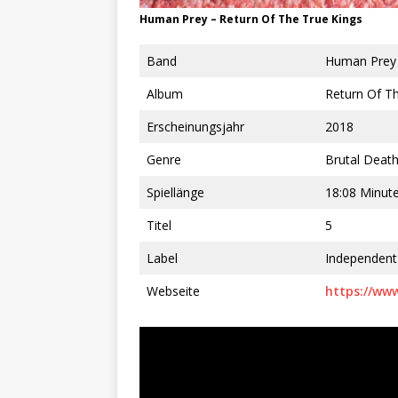
Human Prey ‎– Return Of The True Kings
Band
Human Prey
Album
Return Of T
Erscheinungsjahr
2018
Genre
Brutal Deat
Spiellänge
18:08 Minut
Titel
5
Label
Independent
Webseite
https://ww