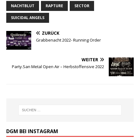
e
te
r
n
NACHTBLUT
RAPTURE
SECTOR
b
r
e
SUICIDAL ANGELS
o
st
ZURÜCK
o
Grabbenacht 2022- Running Order
k
WEITER
Party.San Metal Open Air – Herbstoffensive 2022
DGM BEI INSTAGRAM