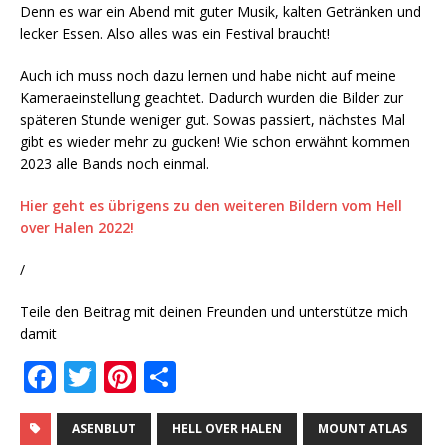
Denn es war ein Abend mit guter Musik, kalten Getränken und
lecker Essen. Also alles was ein Festival braucht!
Auch ich muss noch dazu lernen und habe nicht auf meine
Kameraeinstellung geachtet. Dadurch wurden die Bilder zur
späteren Stunde weniger gut. Sowas passiert, nächstes Mal
gibt es wieder mehr zu gucken! Wie schon erwähnt kommen
2023 alle Bands noch einmal.
Hier geht es übrigens zu den weiteren Bildern vom Hell
over Halen 2022!
/
Teile den Beitrag mit deinen Freunden und unterstütze mich
damit
F
T
Pi
T
a
w
n
ei
c
it
te
le
ASENBLUT
HELL OVER HALEN
MOUNT ATLAS