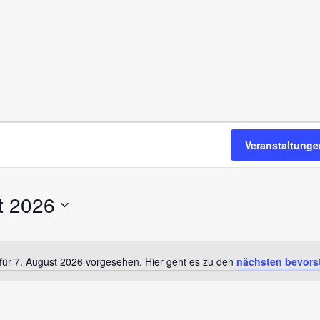
Veranstaltung
t 2026
für 7. August 2026 vorgesehen. Hier geht es zu den
nächsten bevors
H
i
n
w