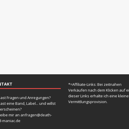
e
i
s
NTAKT
*=Affiliate-Links: Bei zeitnahen
Verkäufen nach dem Klicken auf e
dieser Links erhalte ich eine kleine
ast Fragen und Anregungen?
Vermittlungsprovision.
ast eine Band, Label... und willst
 erscheinen?
eibe mir an
anfragen@death-
d-maniac.de