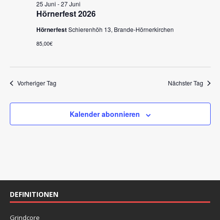
m
n
25 Juni
-
27 Juni
s
w
Hörnerfest 2026
s
t
ä
Hörnerfest
Schierenhöh 13, Brande-Hörnerkirchen
a
t
h
l
l
85,00€
a
e
t
l
n
u
.
t
n
Vorheriger Tag
Nächster Tag
u
g
A
n
Kalender abonnieren
n
g
s
e
i
n
c
S
h
t
u
DEFINITIONEN
e
c
n
h
Grindcore