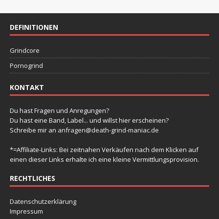
g
g
g
g
g
g
g
-
t
n
n
n
n
n
n
n
e
e
e
e
e
e
e
e
N
a
n
n
n
n
n
n
u
n
DEFINITIONEN
a
l
v
n
t
Grindcore
i
d
u
g
Pornogrind
A
a
n
n
KONTAKT
t
g
s
i
e
Du hast Fragen und Anregungen?
i
o
Du hast eine Band, Label... und willst hier erscheinen?
n
n
Schreibe mir an
anfragen@death-grind-maniac.de
c
h
*=Affiliate-Links: Bei zeitnahen Verkäufen nach dem Klicken auf
einen dieser Links erhalte ich eine kleine Vermittlungsprovision.
t
e
RECHTLICHES
n
Datenschutzerklärung
,
Impressum