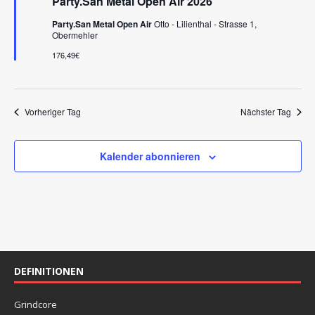
Party.San Metal Open Air 2026
-
r
e
v
N
Party.San Metal Open Air
Otto - Lilienthal - Strasse 1,
o
Obermehler
u
a
r
g
176,49€
v
n
e
i
h
d
o
g
b
A
e
Vorheriger Tag
Nächster Tag
a
n
n
t
s
i
Kalender abonnieren
i
o
n
c
h
t
e
DEFINITIONEN
n
,
Grindcore