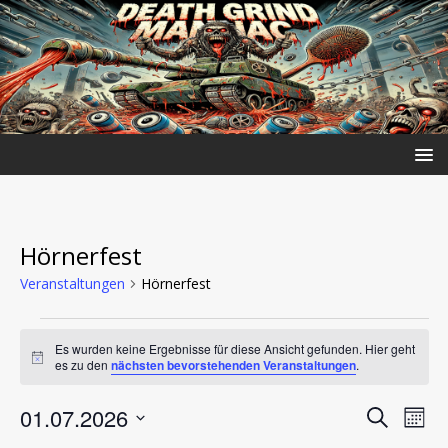
Hörnerfest
Veranstaltungen
Hörnerfest
Es wurden keine Ergebnisse für diese Ansicht gefunden. Hier geht
H
es zu den
nächsten bevorstehenden Veranstaltungen
.
i
n
V
V
01.07.2026
w
S
M
e
e
u
D
i