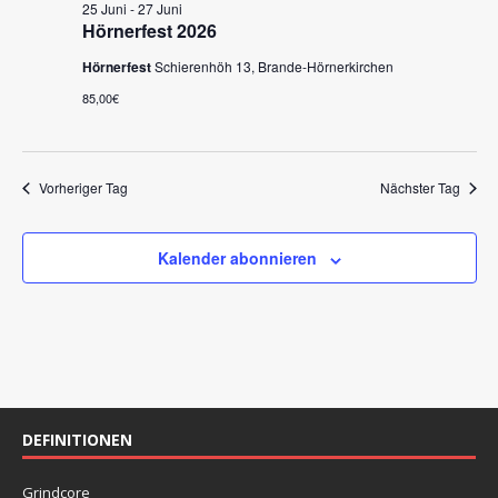
m
n
25 Juni
-
27 Juni
s
w
Hörnerfest 2026
s
t
ä
Hörnerfest
Schierenhöh 13, Brande-Hörnerkirchen
a
t
h
l
l
85,00€
a
e
t
l
n
u
.
t
n
Vorheriger Tag
Nächster Tag
u
g
A
n
Kalender abonnieren
n
g
s
e
i
n
c
S
h
t
u
DEFINITIONEN
e
c
n
h
Grindcore