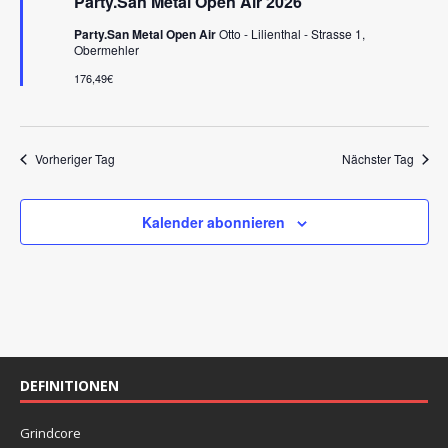
Party.San Metal Open Air 2026
-
r
e
v
N
Party.San Metal Open Air
Otto - Lilienthal - Strasse 1,
o
Obermehler
u
a
r
g
176,49€
v
n
e
i
h
d
o
g
b
A
e
Vorheriger Tag
Nächster Tag
a
n
n
t
s
i
Kalender abonnieren
i
o
n
c
h
t
e
DEFINITIONEN
n
,
Grindcore