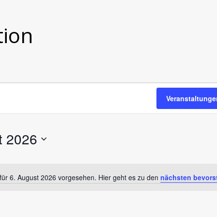
tion
Veranstaltung
t 2026
für 6. August 2026 vorgesehen. Hier geht es zu den
nächsten bevors
H
i
n
w