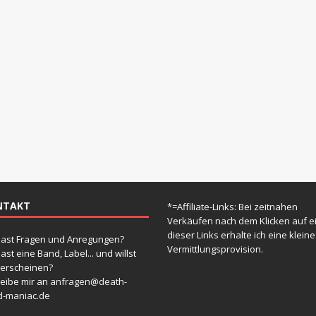
e
i
s
NTAKT
*=Affiliate-Links: Bei zeitnahen
Verkäufen nach dem Klicken auf e
dieser Links erhalte ich eine kleine
ast Fragen und Anregungen?
Vermittlungsprovision.
ast eine Band, Label... und willst
 erscheinen?
eibe mir an
anfragen@death-
d-maniac.de