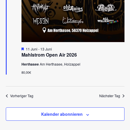
-
e
N
u
a
v
n
i
d
g
A
a
H
11 Juni
-
13 Juni
n
e
t
Mahlstrom Open Air 2026
r
s
i
v
Herthasee
Am Herthasee, Holzappel
o
i
o
r
80,00€
n
g
c
e
h
h
o
b
Vorheriger Tag
Nächster Tag
t
e
n
e
Kalender abonnieren
n
,