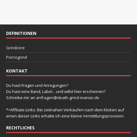
N
a
v
i
DEFINITIONEN
g
Grindcore
a
Pornogrind
t
i
KONTAKT
o
Du hast Fragen und Anregungen?
n
Du hast eine Band, Label... und willst hier erscheinen?
Schreibe mir an
anfragen@death-grind-maniac.de
*=Affiliate-Links: Bei zeitnahen Verkäufen nach dem Klicken auf
einen dieser Links erhalte ich eine kleine Vermittlungsprovision.
RECHTLICHES