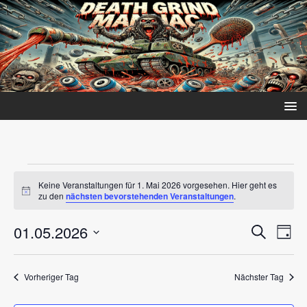
Keine Veranstaltungen für 1. Mai 2026 vorgesehen. Hier geht es
H
zu den
nächsten bevorstehenden Veranstaltungen
.
i
n
V
V
01.05.2026
w
S
T
e
e
u
e
D
i
a
c
s
r
a
g
r
h
Vorheriger Tag
Nächster Tag
t
a
a
e
u
n