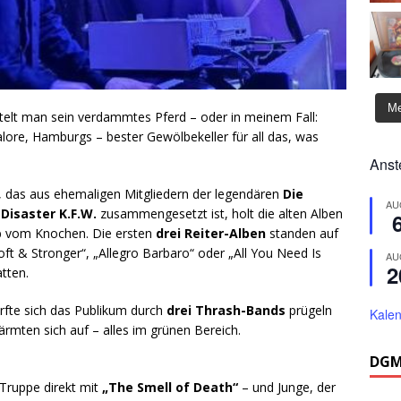
Me
ttelt man sein verdammtes Pferd – oder in meinem Fall:
ore, Hamburgs – bester Gewölbekeller für all das, was
Anst
t, das aus ehemaligen Mitgliedern der legendären
Die
AU
n
Disaster K.F.W.
zusammengesetzt ist, holt die alten Alben
ub vom Knochen. Die ersten
drei Reiter-Alben
standen auf
oft & Stronger“, „Allegro Barbaro“ oder „All You Need Is
AU
2
tten.
rfte sich das Publikum durch
drei Thrash-Bands
prügeln
Kalen
ärmten sich auf – alles im grünen Bereich.
DGM
Truppe direkt mit
„The Smell of Death“
– und Junge, der