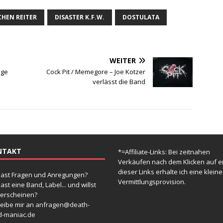
CHEN REITER
DISASTER K.F.W.
DOSTULATA
WEITER
dge
Cock Pit / Memegore – Joe Kotzer
verlässt die Band
NTAKT
*=Affiliate-Links: Bei zeitnahen
Verkäufen nach dem Klicken auf e
dieser Links erhalte ich eine kleine
ast Fragen und Anregungen?
Vermittlungsprovision.
ast eine Band, Label... und willst
 erscheinen?
eibe mir an
anfragen@death-
d-maniac.de