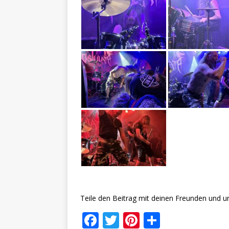
Teile den Beitrag mit deinen Freunden und u
F
T
Pi
T