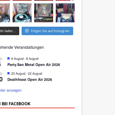
Folgen Sie auf Instagram
hr laden...
ehende Veranstaltungen
H
6 August
-
8 August
G.
6
e
Party.San Metal Open Air 2026
r
v
H
20 August
-
22 August
G.
o
0
e
r
Deathfeast Open Air 2026
r
g
v
e
o
der anzeigen
h
r
o
g
b
e
 BEI FACEBOOK
e
h
n
o
b