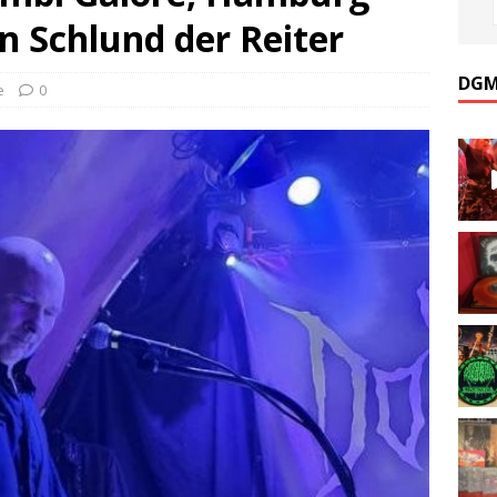
en Schlund der Reiter
DGM
e
0