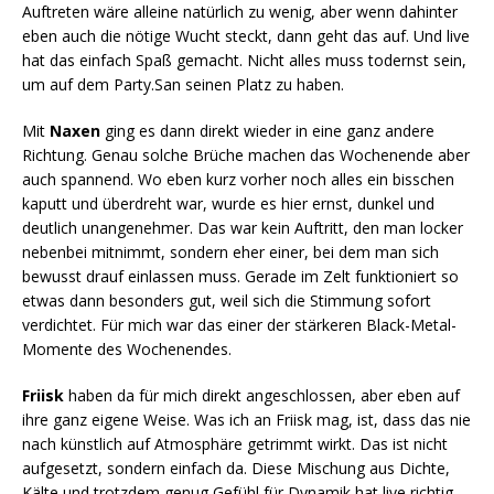
Auftreten wäre alleine natürlich zu wenig, aber wenn dahinter
eben auch die nötige Wucht steckt, dann geht das auf. Und live
hat das einfach Spaß gemacht. Nicht alles muss todernst sein,
um auf dem Party.San seinen Platz zu haben.
Mit
Naxen
ging es dann direkt wieder in eine ganz andere
Richtung. Genau solche Brüche machen das Wochenende aber
auch spannend. Wo eben kurz vorher noch alles ein bisschen
kaputt und überdreht war, wurde es hier ernst, dunkel und
deutlich unangenehmer. Das war kein Auftritt, den man locker
nebenbei mitnimmt, sondern eher einer, bei dem man sich
bewusst drauf einlassen muss. Gerade im Zelt funktioniert so
etwas dann besonders gut, weil sich die Stimmung sofort
verdichtet. Für mich war das einer der stärkeren Black-Metal-
Momente des Wochenendes.
Friisk
haben da für mich direkt angeschlossen, aber eben auf
ihre ganz eigene Weise. Was ich an Friisk mag, ist, dass das nie
nach künstlich auf Atmosphäre getrimmt wirkt. Das ist nicht
aufgesetzt, sondern einfach da. Diese Mischung aus Dichte,
Kälte und trotzdem genug Gefühl für Dynamik hat live richtig