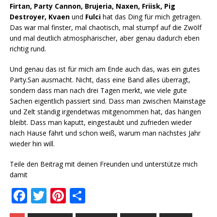
Firtan, Party Cannon, Brujeria, Naxen, Friisk, Pig
Destroyer, Kvaen
und
Fulci
hat das Ding für mich getragen.
Das war mal finster, mal chaotisch, mal stumpf auf die Zwölf
und mal deutlich atmosphärischer, aber genau dadurch eben
richtig rund.
Und genau das ist für mich am Ende auch das, was ein gutes
Party.San ausmacht. Nicht, dass eine Band alles überragt,
sondern dass man nach drei Tagen merkt, wie viele gute
Sachen eigentlich passiert sind. Dass man zwischen Mainstage
und Zelt ständig irgendetwas mitgenommen hat, das hängen
bleibt. Dass man kaputt, eingestaubt und zufrieden wieder
nach Hause fährt und schon weiß, warum man nächstes Jahr
wieder hin will.
Teile den Beitrag mit deinen Freunden und unterstütze mich
damit
F
T
Pi
T
a
w
n
ei