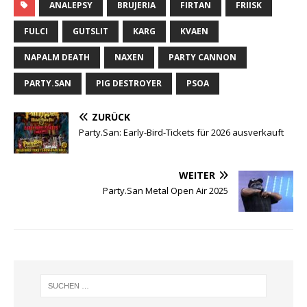
c
it
te
le
ANALEPSY
BRUJERIA
FIRTAN
FRIISK
e
te
r
n
FULCI
GUTSLIT
KARG
KVAEN
b
r
e
NAPALM DEATH
NAXEN
PARTY CANNON
o
st
PARTY.SAN
PIG DESTROYER
PSOA
o
k
ZURÜCK
Party.San: Early-Bird-Tickets für 2026 ausverkauft
WEITER
Party.San Metal Open Air 2025