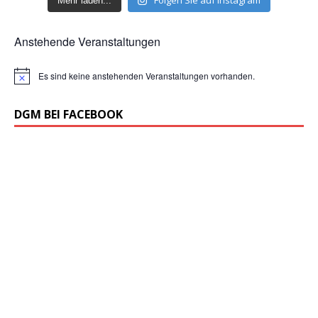
Folgen Sie auf Instagram
Mehr laden...
Anstehende Veranstaltungen
Es sind keine anstehenden Veranstaltungen vorhanden.
H
i
n
DGM BEI FACEBOOK
w
e
i
s