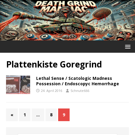
Plattenkiste Goregrind
Lethal Sense / Scatologic Madness
Possession / Endoscopyc Hemorrhage
24. April 2016
Schnute666
«
1
…
8
9