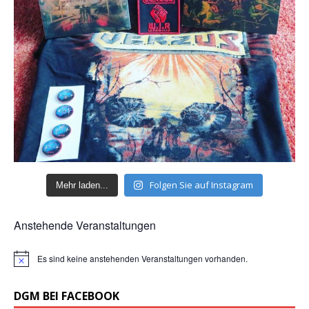
Folgen Sie auf Instagram
Mehr laden...
Anstehende Veranstaltungen
Es sind keine anstehenden Veranstaltungen vorhanden.
H
i
n
DGM BEI FACEBOOK
w
e