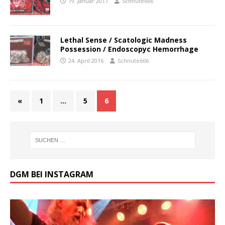
19. Januar 2017
Schnute666
Lethal Sense / Scatologic Madness
Possession / Endoscopyc Hemorrhage
24. April 2016
Schnute666
«
1
…
5
6
DGM BEI INSTAGRAM