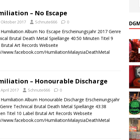
iliation ‎– No Escape
. Oktober 2017
Schnute666
0
DGM
Humiliation Album No Escape Erscheinungsjahr 2017 Genre
ical Brutal Death Metal Spiellänge 40:50 Minuten Titel 9
 Brutal Art Records Webseite
://www.facebook.com/HumiliationMalaysiaDeathMetal
iliation ‎– Honourable Discharge
 April 2017
Schnute666
0
Humiliation Album Honourable Discharge Erscheinungsjahr
Genre Technical Brutal Death Metal Spiellänge 43:38
en Titel 10 Label Brutal Art Records Webseite
://www.facebook.com/HumiliationMalaysiaDeathMetal