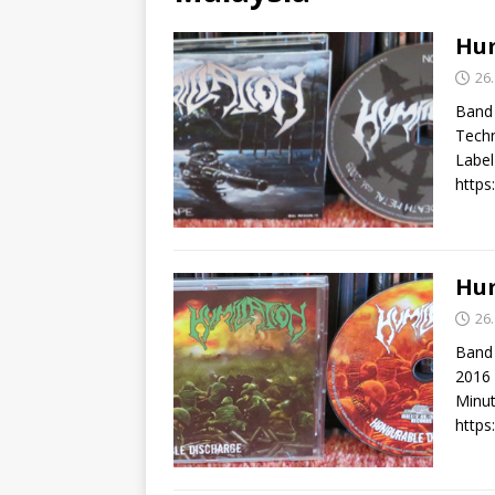
Hum
26
Band 
Techn
Label
https
Hum
26.
Band 
2016 
Minut
https