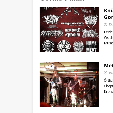
Knü
Gor
15
Leide
Woche
Muske
Met
15.
Örtli
Chapt
Krono