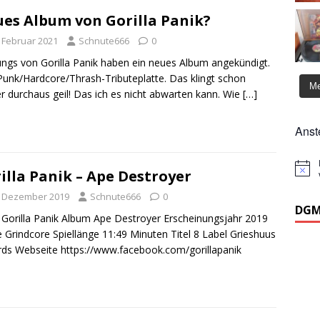
es Album von Gorilla Panik?
. Februar 2021
Schnute666
0
ungs von Gorilla Panik haben ein neues Album angekündigt.
Punk/Hardcore/Thrash-Tributeplatte. Das klingt schon
Me
r durchaus geil! Das ich es nicht abwarten kann. Wie
[…]
Anst
illa Panik ‎– Ape Destroyer
H
i
n
. Dezember 2019
Schnute666
0
w
DGM
Gorilla Panik Album Ape Destroyer Erscheinungsjahr 2019
e
i
 Grindcore Spiellänge 11:49 Minuten Titel 8 Label Grieshuus
s
ds Webseite https://www.facebook.com/gorillapanik