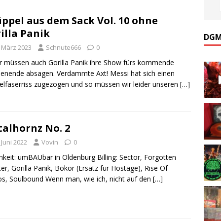
ppel aus dem Sack Vol. 10 ohne
illa Panik
DGM
. März 2023
Schnute666
0
r müssen auch Gorilla Panik ihre Show fürs kommende
nende absagen. Verdammte Axt! Messi hat sich einen
lfaserriss zugezogen und so müssen wir leider unseren
[…]
alhornz No. 2
 Juni 2022
Vovin
0
chkeit: umBAUbar in Oldenburg Billing: Sector, Forgotten
er, Gorilla Panik, Bokor (Ersatz für Hostage), Rise Of
s, Soulbound Wenn man, wie ich, nicht auf den
[…]