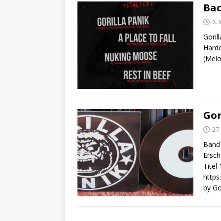
Bac
6. 
Goril
Hardc
(Melo
Gor
27.
Band 
Ersch
Titel
https
by Go