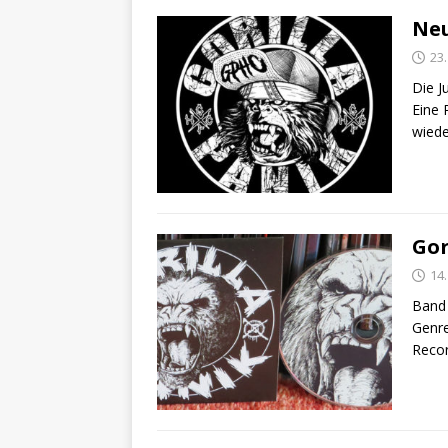
Neu
23
Die J
Eine 
wiede
Gor
14
Band 
Genre
Recor