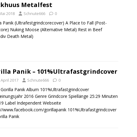
khuus Metalfest
Mai 2018
Schnute666
0
la Panik (Ultrafestgrindcorecover) A Place to Fall (Post-
ore) Nuking Moose (Alternative Metal) Rest in Beef
div Death Metal)
illa Panik – 101​%​Ultrafastgrindcover
 April 2017
Schnute666
0
Gorilla Panik Album 101​%​Ultrafastgrindcover
einungsjahr 2016 Genre Grindcore Spiellänge 25:29 Minuten
 19 Label Independent Webseite
://www.facebook.com/gorillapanik 101%Ultrafastgrindcover
rilla Panik