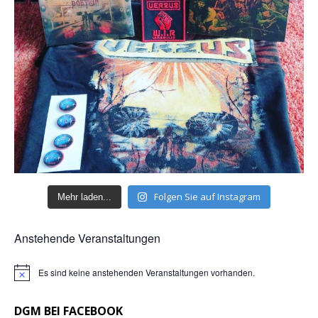
Folgen Sie auf Instagram
Mehr laden...
Anstehende Veranstaltungen
Es sind keine anstehenden Veranstaltungen vorhanden.
H
i
n
DGM BEI FACEBOOK
w