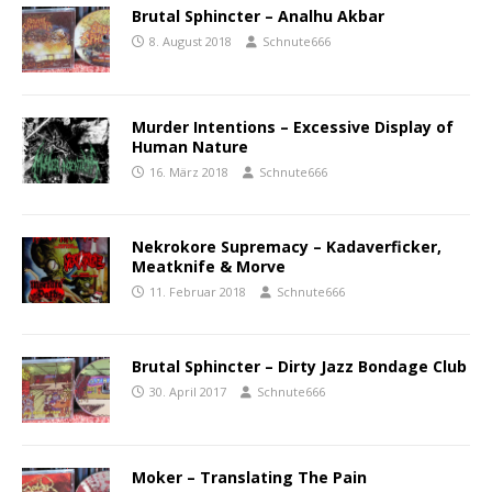
Brutal Sphincter ‎– Analhu Akbar
8. August 2018
Schnute666
Murder Intentions – Excessive Display of
Human Nature
16. März 2018
Schnute666
Nekrokore Supremacy – Kadaverficker,
Meatknife & Morve
11. Februar 2018
Schnute666
Brutal Sphincter ‎– Dirty Jazz Bondage Club
30. April 2017
Schnute666
Moker ‎– Translating The Pain