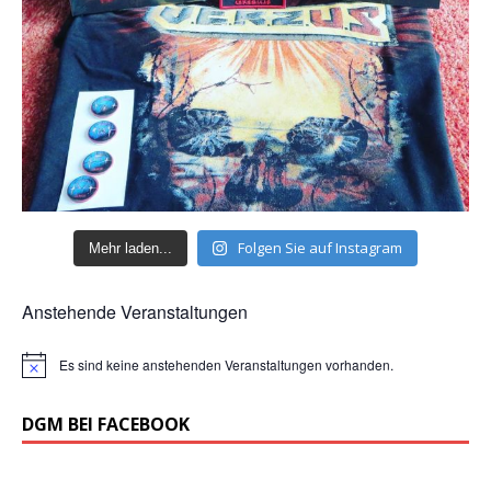
Folgen Sie auf Instagram
Mehr laden...
Anstehende Veranstaltungen
Es sind keine anstehenden Veranstaltungen vorhanden.
H
i
n
DGM BEI FACEBOOK
w
e
i
s