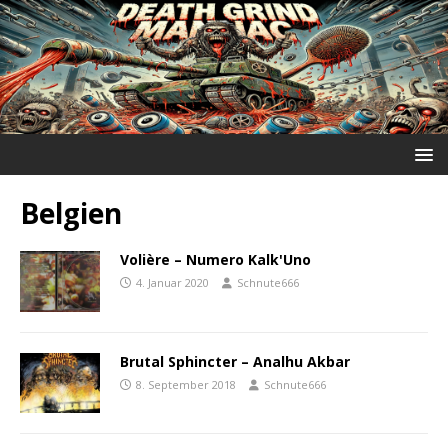
Belgien
Volière – Numero Kalk'Uno
4. Januar 2020
Schnute666
Brutal Sphincter – Analhu Akbar
8. September 2018
Schnute666