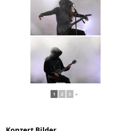
1
2
3
►
Konzert Bilder