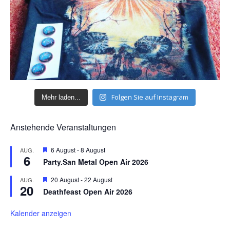
Folgen Sie auf Instagram
Mehr laden...
Anstehende Veranstaltungen
H
6 August
-
8 August
AUG.
6
e
Party.San Metal Open Air 2026
r
v
H
20 August
-
22 August
AUG.
o
20
e
r
Deathfeast Open Air 2026
r
g
v
e
o
Kalender anzeigen
h
r
o
g