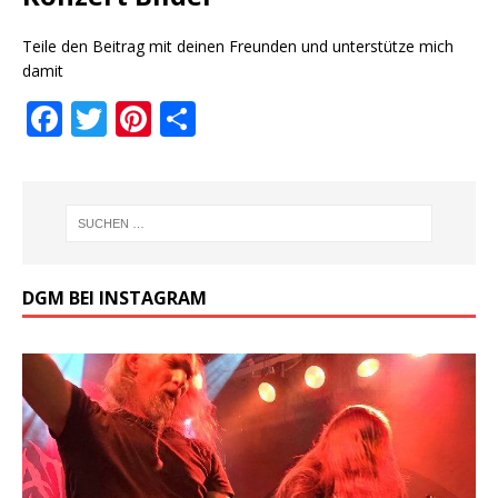
Teile den Beitrag mit deinen Freunden und unterstütze mich
damit
F
T
Pi
T
a
w
n
ei
c
it
te
le
e
te
r
n
b
r
e
o
st
DGM BEI INSTAGRAM
o
k