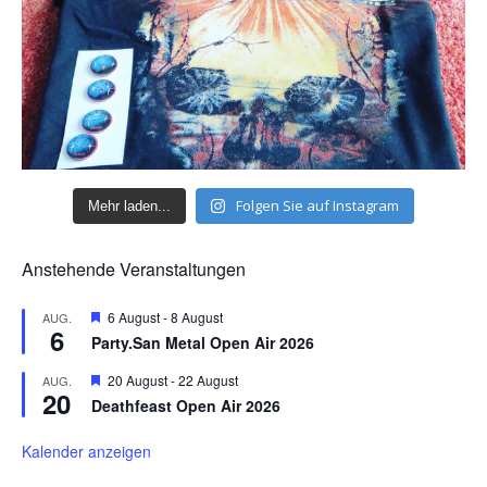
Folgen Sie auf Instagram
Mehr laden...
Anstehende Veranstaltungen
H
6 August
-
8 August
AUG.
6
e
Party.San Metal Open Air 2026
r
v
H
20 August
-
22 August
AUG.
o
20
e
r
Deathfeast Open Air 2026
r
g
v
e
o
Kalender anzeigen
h
r
o
g