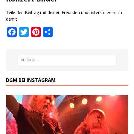
Teile den Beitrag mit deinen Freunden und unterstütze mich
damit
F
T
Pi
T
a
w
n
ei
c
it
te
le
e
te
r
n
b
r
e
o
st
DGM BEI INSTAGRAM
o
k