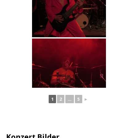
1
2
...
5
►
Konzert Bilder