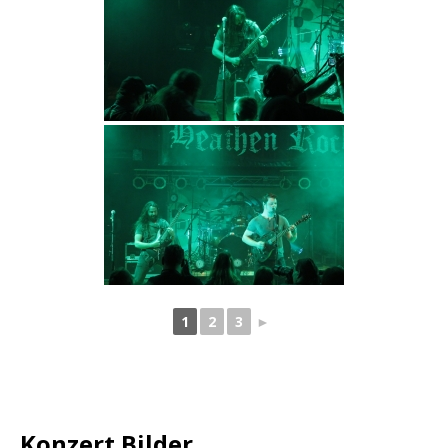
1
2
3
►
Konzert Bilder