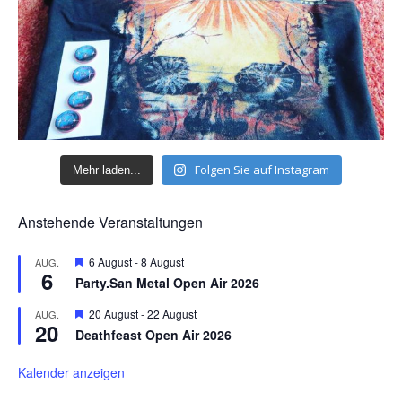
Folgen Sie auf Instagram
Mehr laden...
Anstehende Veranstaltungen
H
6 August
-
8 August
AUG.
6
e
Party.San Metal Open Air 2026
r
v
H
20 August
-
22 August
AUG.
o
20
e
r
Deathfeast Open Air 2026
r
g
v
e
o
Kalender anzeigen
h
r
o
g