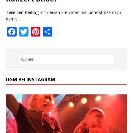
Teile den Beitrag mit deinen Freunden und unterstütze mich
damit
F
T
Pi
T
a
w
n
ei
c
it
te
le
e
te
r
n
b
r
e
o
st
DGM BEI INSTAGRAM
o
k