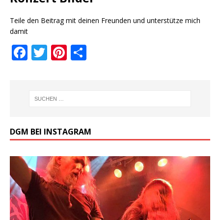
Teile den Beitrag mit deinen Freunden und unterstütze mich
damit
F
T
Pi
T
a
w
n
ei
c
it
te
le
e
te
r
n
b
r
e
o
st
DGM BEI INSTAGRAM
o
k