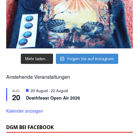
Folgen Sie auf Instagram
Mehr laden...
Anstehende Veranstaltungen
H
20 August
-
22 August
AUG.
20
e
Deathfeast Open Air 2026
r
v
o
Kalender anzeigen
r
g
e
DGM BEI FACEBOOK
h
o