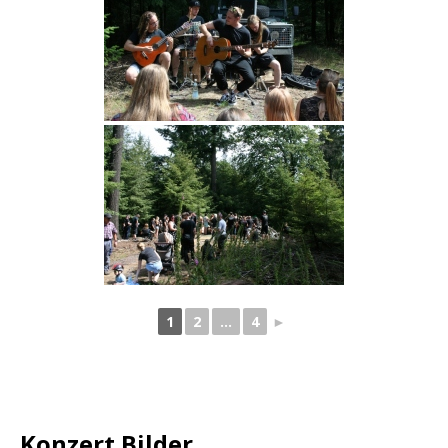
1
2
...
4
►
Konzert Bilder