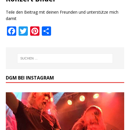
Teile den Beitrag mit deinen Freunden und unterstütze mich
damit
F
T
Pi
T
a
w
n
ei
c
it
te
le
e
te
r
n
b
r
e
o
st
DGM BEI INSTAGRAM
o
k