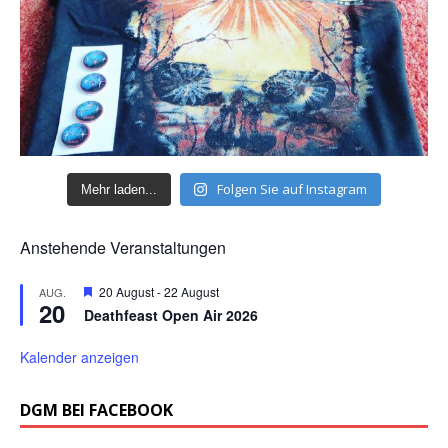
Folgen Sie auf Instagram
Mehr laden...
Anstehende Veranstaltungen
H
20 August
-
22 August
AUG.
20
e
Deathfeast Open Air 2026
r
v
o
Kalender anzeigen
r
g
e
DGM BEI FACEBOOK
h
o