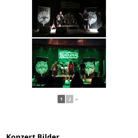
1
2
►
Konzert Bilder