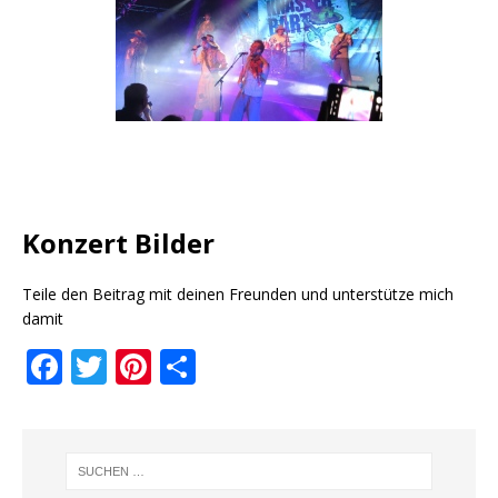
Konzert Bilder
Teile den Beitrag mit deinen Freunden und unterstütze mich
damit
F
T
Pi
T
a
w
n
ei
c
it
te
le
e
te
r
n