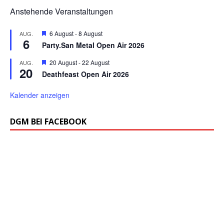
Anstehende Veranstaltungen
H
6 August
-
8 August
AUG.
6
e
Party.San Metal Open Air 2026
r
v
H
20 August
-
22 August
AUG.
o
20
e
r
Deathfeast Open Air 2026
r
g
v
e
o
Kalender anzeigen
h
r
o
g
b
e
DGM BEI FACEBOOK
e
h
n
o
b
e
n