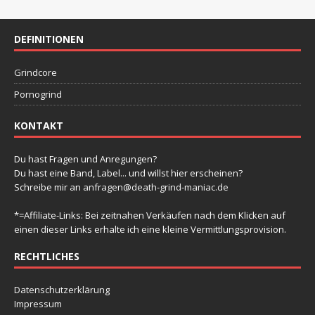
g
g
g
g
g
g
g
-
t
n
n
n
n
n
n
n
e
e
e
e
e
e
e
e
N
a
n
n
n
n
n
n
u
n
DEFINITIONEN
a
l
v
n
t
Grindcore
i
d
u
g
Pornogrind
A
a
n
n
KONTAKT
t
g
s
i
e
Du hast Fragen und Anregungen?
i
o
Du hast eine Band, Label... und willst hier erscheinen?
n
n
Schreibe mir an
anfragen@death-grind-maniac.de
c
h
*=Affiliate-Links: Bei zeitnahen Verkäufen nach dem Klicken auf
einen dieser Links erhalte ich eine kleine Vermittlungsprovision.
t
e
RECHTLICHES
n
Datenschutzerklärung
,
Impressum