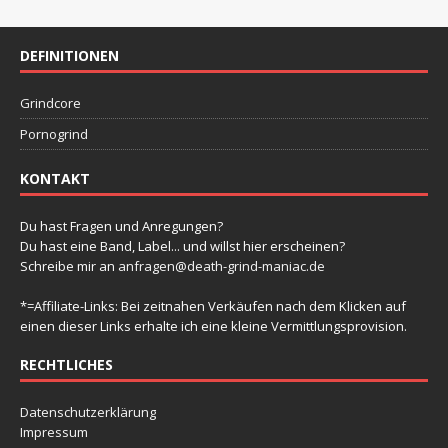
g
g
g
g
g
g
g
-
t
n
n
n
n
n
n
n
e
e
e
e
e
e
e
e
N
a
n
n
n
n
n
n
u
n
DEFINITIONEN
a
l
v
n
t
Grindcore
i
d
u
g
Pornogrind
A
a
n
n
KONTAKT
t
g
s
i
e
Du hast Fragen und Anregungen?
i
o
Du hast eine Band, Label... und willst hier erscheinen?
n
n
Schreibe mir an
anfragen@death-grind-maniac.de
c
h
*=Affiliate-Links: Bei zeitnahen Verkäufen nach dem Klicken auf
einen dieser Links erhalte ich eine kleine Vermittlungsprovision.
t
e
RECHTLICHES
n
Datenschutzerklärung
,
Impressum