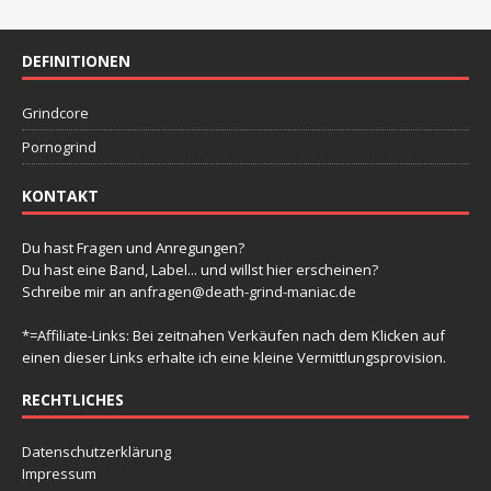
g
g
g
g
g
g
g
-
t
n
n
n
n
n
n
n
e
e
e
e
e
e
e
e
N
a
n
n
n
n
n
n
u
n
DEFINITIONEN
a
l
v
n
t
Grindcore
i
d
u
g
Pornogrind
A
a
n
n
KONTAKT
t
g
s
i
e
Du hast Fragen und Anregungen?
i
o
Du hast eine Band, Label... und willst hier erscheinen?
n
n
Schreibe mir an
anfragen@death-grind-maniac.de
c
h
*=Affiliate-Links: Bei zeitnahen Verkäufen nach dem Klicken auf
einen dieser Links erhalte ich eine kleine Vermittlungsprovision.
t
e
RECHTLICHES
n
Datenschutzerklärung
,
Impressum