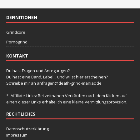
g
g
g
g
g
g
g
-
t
n
n
n
n
n
n
n
e
e
e
e
e
e
e
e
N
a
n
n
n
n
n
n
u
n
DEFINITIONEN
a
l
v
n
t
Grindcore
i
d
u
g
Pornogrind
A
a
n
n
KONTAKT
t
g
s
i
e
Du hast Fragen und Anregungen?
i
o
Du hast eine Band, Label... und willst hier erscheinen?
n
n
Schreibe mir an
anfragen@death-grind-maniac.de
c
h
*=Affiliate-Links: Bei zeitnahen Verkäufen nach dem Klicken auf
einen dieser Links erhalte ich eine kleine Vermittlungsprovision.
t
e
RECHTLICHES
n
Datenschutzerklärung
,
Impressum