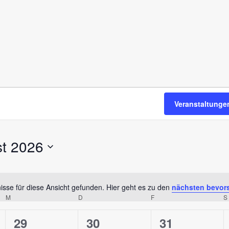
Veranstaltunge
t 2026
sse für diese Ansicht gefunden. Hier geht es zu den
nächsten bevor
H
M
D
F
S
i
n
0
0
0
29
30
31
w