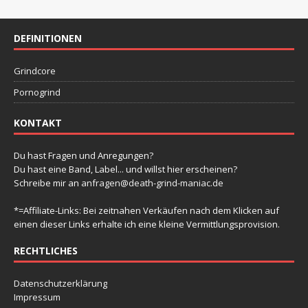
g
g
g
g
g
g
g
-
t
n
n
n
n
n
n
n
e
e
e
e
e
e
e
e
N
a
n
n
n
n
n
n
u
n
DEFINITIONEN
a
l
v
n
t
Grindcore
i
d
u
g
Pornogrind
A
a
n
n
KONTAKT
t
g
s
i
e
Du hast Fragen und Anregungen?
i
o
Du hast eine Band, Label... und willst hier erscheinen?
n
n
Schreibe mir an
anfragen@death-grind-maniac.de
c
h
*=Affiliate-Links: Bei zeitnahen Verkäufen nach dem Klicken auf
einen dieser Links erhalte ich eine kleine Vermittlungsprovision.
t
e
RECHTLICHES
n
Datenschutzerklärung
,
Impressum