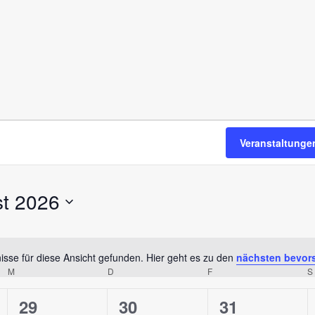
Veranstaltunge
t 2026
sse für diese Ansicht gefunden. Hier geht es zu den
nächsten bevor
H
M
D
F
S
i
n
0
0
0
29
30
31
w