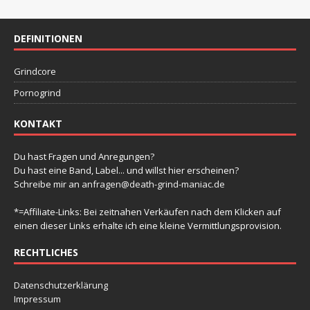
g
g
g
g
g
g
g
-
t
n
n
n
n
n
n
n
e
e
e
e
e
e
e
e
N
a
n
n
n
n
n
n
u
n
DEFINITIONEN
a
l
v
n
t
Grindcore
i
d
u
g
Pornogrind
A
a
n
n
KONTAKT
t
g
s
i
e
Du hast Fragen und Anregungen?
i
o
Du hast eine Band, Label... und willst hier erscheinen?
n
n
Schreibe mir an
anfragen@death-grind-maniac.de
c
h
*=Affiliate-Links: Bei zeitnahen Verkäufen nach dem Klicken auf
einen dieser Links erhalte ich eine kleine Vermittlungsprovision.
t
e
RECHTLICHES
n
Datenschutzerklärung
,
Impressum