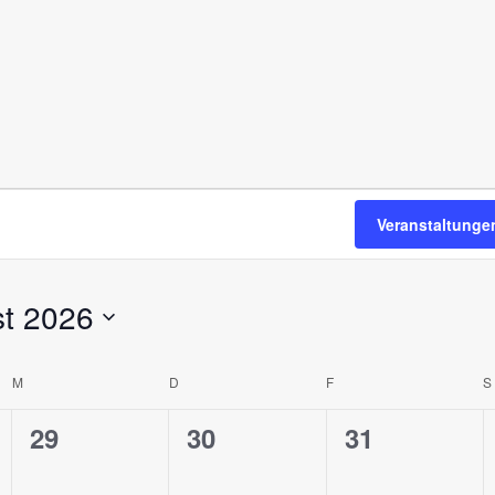
Veranstaltunge
t 2026
M
D
F
S
0
0
0
29
30
31
V
V
V