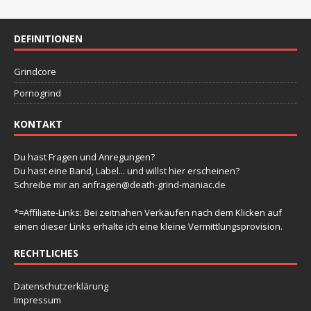
g
g
g
g
g
g
g
-
t
n
n
n
n
n
n
n
e
e
e
e
e
e
e
e
N
a
n
n
n
n
n
n
u
n
DEFINITIONEN
a
l
v
n
t
Grindcore
i
d
u
g
Pornogrind
A
a
n
n
KONTAKT
t
g
s
i
e
Du hast Fragen und Anregungen?
i
o
Du hast eine Band, Label... und willst hier erscheinen?
n
n
Schreibe mir an
anfragen@death-grind-maniac.de
c
h
*=Affiliate-Links: Bei zeitnahen Verkäufen nach dem Klicken auf
einen dieser Links erhalte ich eine kleine Vermittlungsprovision.
t
e
RECHTLICHES
n
Datenschutzerklärung
,
Impressum